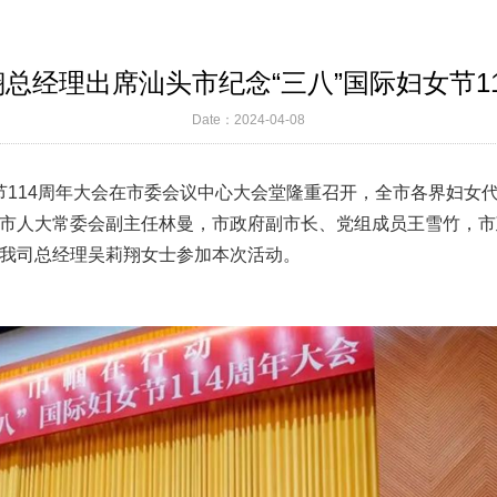
总经理出席汕头市纪念“三八”国际妇女节1
Date：2024-04-08
节
114
周年大会在市委会议中心大会堂隆重召开，全市各界妇女
市人大常委会副主任林曼，市政府副市长、党组成员王雪竹，市
我司总经理吴莉翔女士参加本次活动。