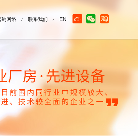



营销网络
联系我们
EN
⁄
⁄
合作伙伴
联系我们
销售网络