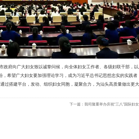
市政府向广大妇女致以诚挚问候，向全体妇女工作者、各级妇联干部，以
盼，希望广大妇女要加强理论学习，成为习近平总书记思想忠实的实践者
要通过搭建平台，发动、组织妇女同胞，凝聚合力，为汕头高质量做出更
下一篇：我司隆重举办庆祝“三八”国际妇