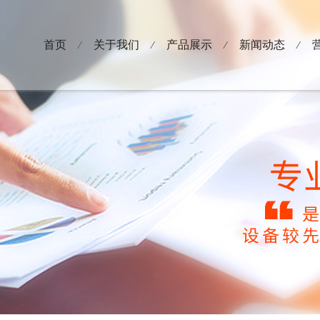
首页
关于我们
产品展示
新闻动态
⁄
⁄
⁄
⁄
公司介绍
塑料杯系列
公司新闻
企业视频
塑料碗系列
展会动态
企业荣誉
塑料盒系列
PET杯系列
高阻隔 咖啡杯 果冻杯系列
广告杯系列
超市、网店零售系列